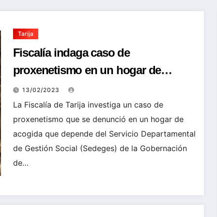
Tarija
Fiscalía indaga caso de
proxenetismo en un hogar de
acogida de Tarija; una menor fue
13/02/2023
enviada a un centro de reclusión
La Fiscalía de Tarija investiga un caso de
proxenetismo que se denunció en un hogar de
acogida que depende del Servicio Departamental
de Gestión Social (Sedeges) de la Gobernación
de…