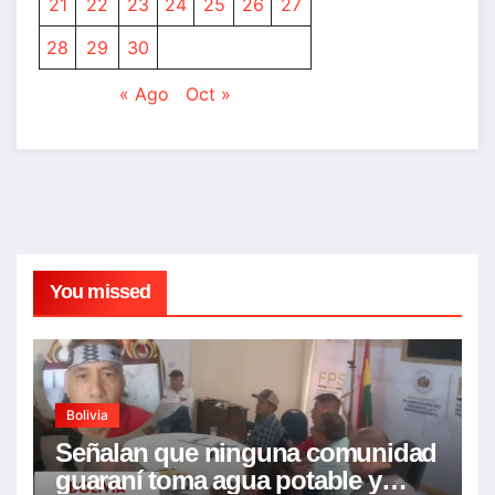
21
22
23
24
25
26
27
28
29
30
« Ago
Oct »
You missed
Bolivia
Señalan que ninguna comunidad
guaraní toma agua potable y