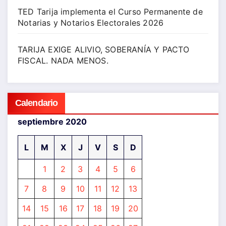
TED Tarija implementa el Curso Permanente de
Notarias y Notarios Electorales 2026
TARIJA EXIGE ALIVIO, SOBERANÍA Y PACTO
FISCAL. NADA MENOS.
Calendario
septiembre 2020
L
M
X
J
V
S
D
1
2
3
4
5
6
7
8
9
10
11
12
13
14
15
16
17
18
19
20