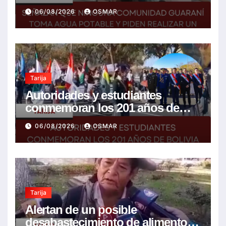
piden realizar un Foro para
06/08/2026
OSMAR
resolver la problemática
Tarija
Autoridades y estudiantes
conmemoran los 201 años de
Bolivia con la esperanza de un
06/08/2026
OSMAR
mejor futuro
Tarija
Alertan de un posible
desabastecimiento de alimentos