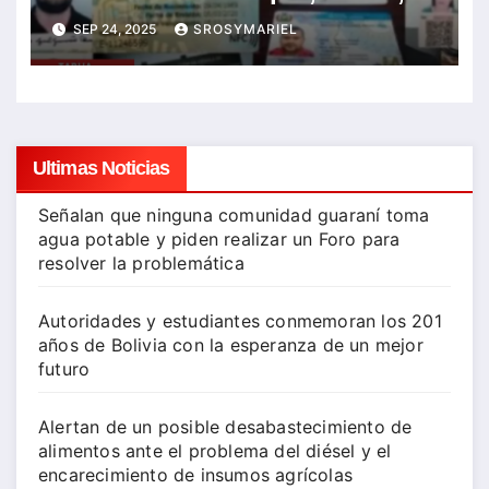
“Tía Reyna” y líderes del PCC en
SEP 24, 2025
SROSYMARIEL
la lista
Ultimas Noticias
Señalan que ninguna comunidad guaraní toma
agua potable y piden realizar un Foro para
resolver la problemática
Autoridades y estudiantes conmemoran los 201
años de Bolivia con la esperanza de un mejor
futuro
Alertan de un posible desabastecimiento de
alimentos ante el problema del diésel y el
encarecimiento de insumos agrícolas