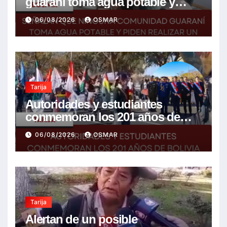
guaraní toma agua potable y
piden realizar un Foro para
06/08/2026
OSMAR
resolver la problemática
Tarija
Autoridades y estudiantes
conmemoran los 201 años de
Bolivia con la esperanza de un
06/08/2026
OSMAR
mejor futuro
Tarija
Alertan de un posible