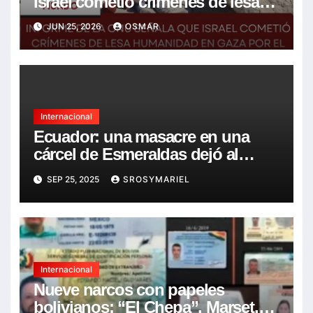
Israel cometió crímenes de lesa
humanidad en Gaza por el
JUN 25, 2026
OSMAR
asesinato de más de 20.000 niños
Internacional
Ecuador: una masacre en una
cárcel de Esmeraldas dejó al
menos 17 reclusos asesinados
SEP 25, 2025
SROSYMARIEL
Internacional
Nueve narcos con papeles
bolivianos: “El Chepa”, Marset,