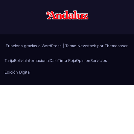
Funciona gracias a WordPress
|
Tema:
Newstack
por
Themeansar
.
Tarija
Bolivia
Internacional
Dale
Tinta Roja
Opinion
Servicios
Edición Digital