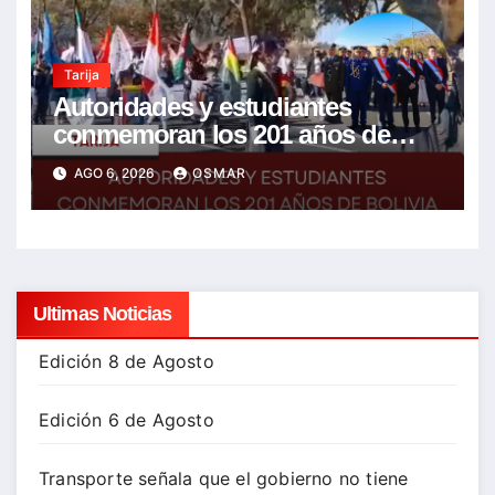
Tarija
Autoridades y estudiantes
conmemoran los 201 años de
Bolivia con la esperanza de un
AGO 6, 2026
OSMAR
mejor futuro
Ultimas Noticias
Edición 8 de Agosto
Edición 6 de Agosto
Transporte señala que el gobierno no tiene