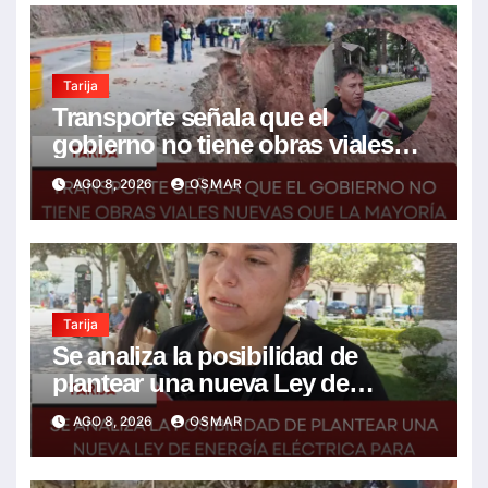
Tarija
Transporte señala que el
gobierno no tiene obras viales
nuevas que la mayoría son de la
AGO 8, 2026
OSMAR
anterior gestión
Tarija
Se analiza la posibilidad de
plantear una nueva Ley de
energía eléctrica para incluir la
AGO 8, 2026
OSMAR
tarifa solidaria