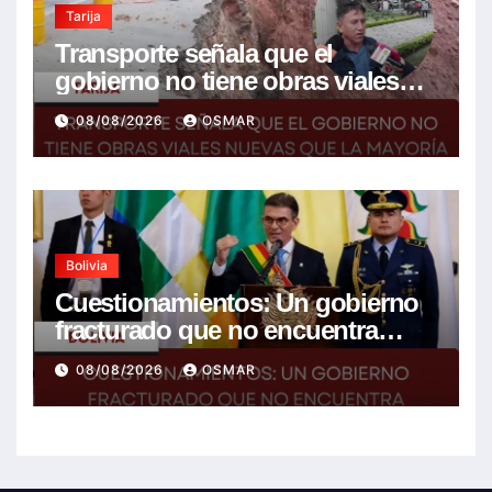
Tarija
Transporte señala que el
gobierno no tiene obras viales
nuevas que la mayoría son de la
08/08/2026
OSMAR
anterior gestión
Bolivia
Cuestionamientos: Un gobierno
fracturado que no encuentra
soluciones a la crisis
08/08/2026
OSMAR