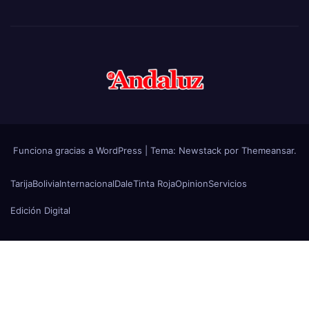
Funciona gracias a WordPress
|
Tema:
Newstack
por
Themeansar
.
Tarija
Bolivia
Internacional
Dale
Tinta Roja
Opinion
Servicios
Edición Digital