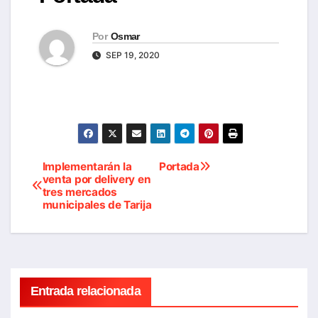
Por
Osmar
SEP 19, 2020
Implementarán la
Portada
Navegación
venta por delivery en
tres mercados
de
municipales de Tarija
entradas
Entrada relacionada