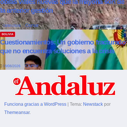
obras viales nuevas que la mayoría son de
la anterior gestión
Osmar
08/08/2026
BOLIVIA
Cuestionamientos: Un gobierno fracturado
que no encuentra soluciones a la crisis
Osmar
08/08/2026
Funciona gracias a WordPress
|
Tema:
Newstack
por
Themeansar
.