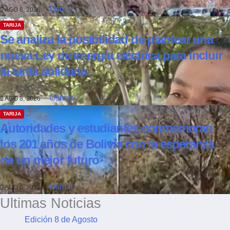
Osmar
AGO 8, 2026
TARIJA
Se analiza la posibilidad de plantear una
nueva Ley de energía eléctrica para incluir
la tarifa solidaria
Osmar
AGO 8, 2026
TARIJA
Autoridades y estudiantes conmemoran
los 201 años de Bolivia con la esperanza
de un mejor futuro
Osmar
AGO 6, 2026
Ultimas Noticias
Edición 8 de Agosto