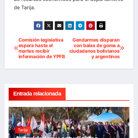
de Tarija.
Comisión legislativa
Gendarmes disparan
Navegación
espera hasta el
con balas de goma a
martes recibir
ciudadanos bolivianos
de
información de YPFB
y argentinos
entradas
Entrada relacionada
Tarija