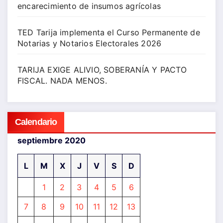
encarecimiento de insumos agrícolas
TED Tarija implementa el Curso Permanente de
Notarias y Notarios Electorales 2026
TARIJA EXIGE ALIVIO, SOBERANÍA Y PACTO
FISCAL. NADA MENOS.
Calendario
septiembre 2020
L
M
X
J
V
S
D
1
2
3
4
5
6
7
8
9
10
11
12
13