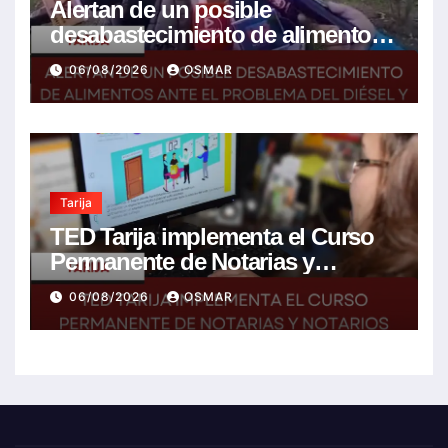
Alertan de un posible
desabastecimiento de alimentos
ante el problema del diésel y el
06/08/2026
OSMAR
encarecimiento de insumos
agrícolas
Tarija
TED Tarija implementa el Curso
Permanente de Notarias y
Notarios Electorales 2026
06/08/2026
OSMAR