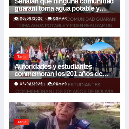
Señalan que ninguna comunidad
guaraní toma agua potable y
piden realizar un Foro para
06/08/2026
OSMAR
resolver la problemática
Tarija
Autoridades y estudiantes
conmemoran los 201 años de
Bolivia con la esperanza de un
06/08/2026
OSMAR
mejor futuro
Tarija