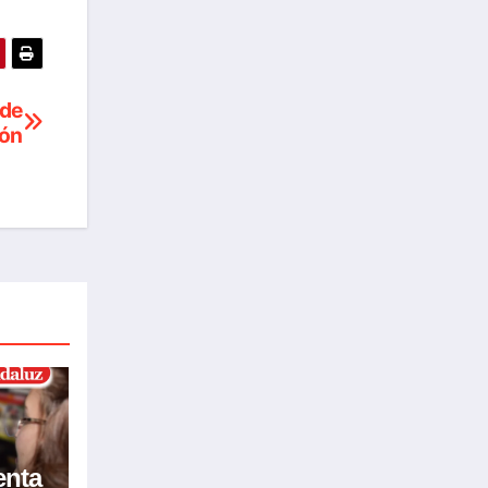
 de
lón
enta