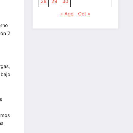
28
29
30
« Ago
Oct »
erno
ión 2
rgas,
abajo
s
nemos
na