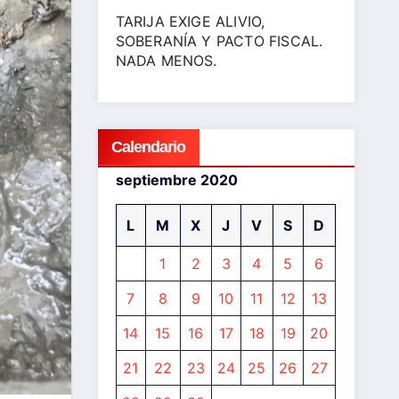
TARIJA EXIGE ALIVIO,
SOBERANÍA Y PACTO FISCAL.
NADA MENOS.
Calendario
septiembre 2020
L
M
X
J
V
S
D
1
2
3
4
5
6
7
8
9
10
11
12
13
14
15
16
17
18
19
20
21
22
23
24
25
26
27