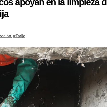
cos apoyan en la limpieza d
ija
ección
,
#Tarija