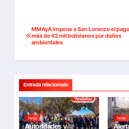
MMAyA impone a San Lorenzo el pago
Navegación
más de 42 mil bolivianos por daños
de
ambientales
entradas
Entrada relacionada
Tarija
Tarija
Autoridades y
Alert