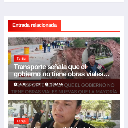
entradas
Entrada relacionada
Tarija
Transporte señala que el
gobierno no tiene obras viales
nuevas que la mayoría son de la
AGO 8, 2026
OSMAR
anterior gestión
Tarija