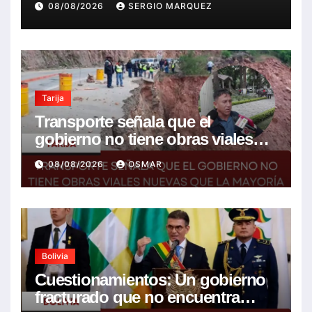
08/08/2026
SERGIO MARQUEZ
Tarija
Transporte señala que el
gobierno no tiene obras viales
nuevas que la mayoría son de la
08/08/2026
OSMAR
anterior gestión
Bolivia
Cuestionamientos: Un gobierno
fracturado que no encuentra