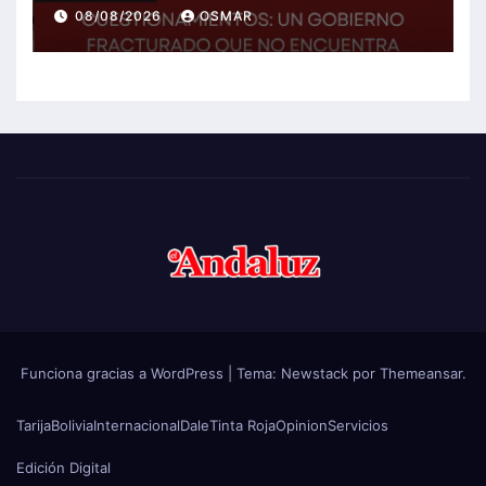
soluciones a la crisis
08/08/2026
OSMAR
Funciona gracias a WordPress
|
Tema:
Newstack
por
Themeansar
.
Tarija
Bolivia
Internacional
Dale
Tinta Roja
Opinion
Servicios
Edición Digital