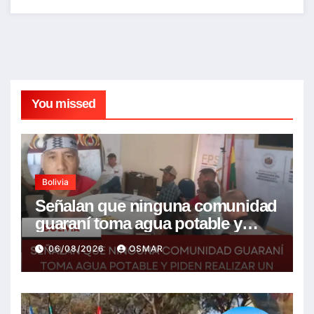
You missed
Bolivia
Señalan que ninguna comunidad
guaraní toma agua potable y
piden realizar un Foro para
06/08/2026
OSMAR
resolver la problemática