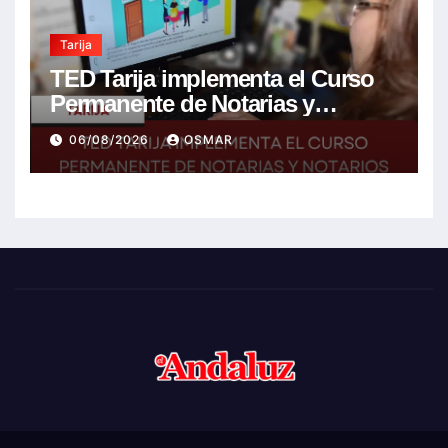
Tarija
TED Tarija implementa el Curso
Permanente de Notarias y
Notarios Electorales 2026
06/08/2026
OSMAR