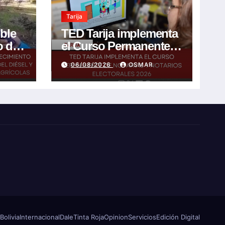
Tarija
ible
TED Tarija implementa
o de
el Curso Permanente
de Notarias y Notarios
06/08/2026
OSMAR
l y
Electorales 2026
 de
s
Bolivia
Internacional
Dale
Tinta Roja
Opinion
Servicios
Edición Digital