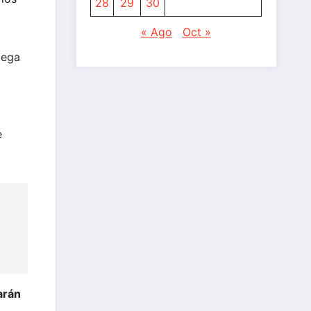
28
29
30
« Ago
Oct »
lega
e
arán