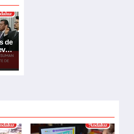
s de
eve
go