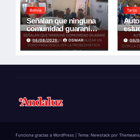
Bolivia
Tarija
Señalan que ninguna
Auto
comunidad guaraní
estu
toma agua potable y
conm
06/08/2026
OSMAR
06/
piden realizar un Foro
años 
para resolver la
espe
problemática
futu
Funciona gracias a WordPress
|
Tema:
Newstack
por
Themeans