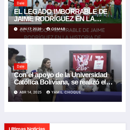
Dale
EL LEGADO IMBORRABLE DE
JAIME RODRÍGUEZ EN LA
HISTORIA DE MUNICIPAL
JUN 17, 2026
OSMAR
Dale
Con el apoyo de la Universidad
Católica Boliviana, se realizó el
lanzamiento de la Tarija Cup
ABR 14, 2025
YAMIL CHOQUE
Ultimas Noticias