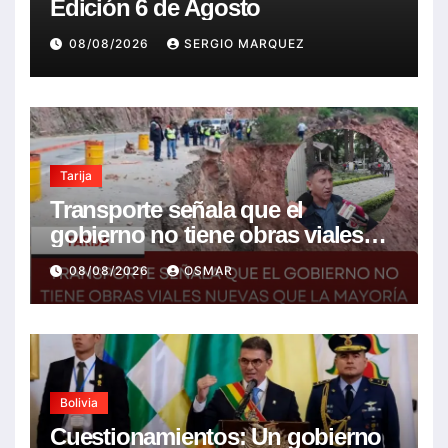
Edición 6 de Agosto
08/08/2026
SERGIO MARQUEZ
Tarija
Transporte señala que el
gobierno no tiene obras viales
nuevas que la mayoría son de la
08/08/2026
OSMAR
anterior gestión
Bolivia
Cuestionamientos: Un gobierno