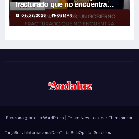
fracturado que no encuentra
soluciones a la crisis
08/08/2026
OSMAR
Funciona gracias a WordPress
|
Tema:
Newstack
por
Themeansar
.
Tarija
Bolivia
Internacional
Dale
Tinta Roja
Opinion
Servicios