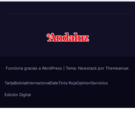
Funciona gracias a WordPress
|
Tema:
Newstack
por
Themeansar
.
Tarija
Bolivia
Internacional
Dale
Tinta Roja
Opinion
Servicios
Edición Digital