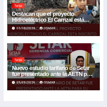
Tarija
Destacan que el proyecto
Hidroeléctrico El Carrizal está
inscrito en el Plan de Desarrollo
05/08/2026
OSMAR
del gobierno
Tarija
Nuevo estudio tarifario de Setar
fue presentado ante la AETN para
su revisión técnica
05/08/2026
OSMAR