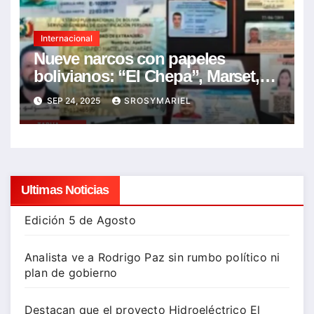
Internacional
Nueve narcos con papeles
bolivianos: “El Chepa”, Marset,
“Tía Reyna” y líderes del PCC en
SEP 24, 2025
SROSYMARIEL
la lista
Ultimas Noticias
Edición 5 de Agosto
Analista ve a Rodrigo Paz sin rumbo político ni
plan de gobierno
Destacan que el proyecto Hidroeléctrico El