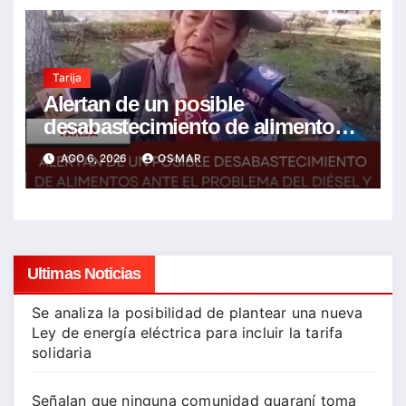
Tarija
Alertan de un posible
desabastecimiento de alimentos
ante el problema del diésel y el
AGO 6, 2026
OSMAR
encarecimiento de insumos
agrícolas
Ultimas Noticias
Se analiza la posibilidad de plantear una nueva
Ley de energía eléctrica para incluir la tarifa
solidaria
Señalan que ninguna comunidad guaraní toma