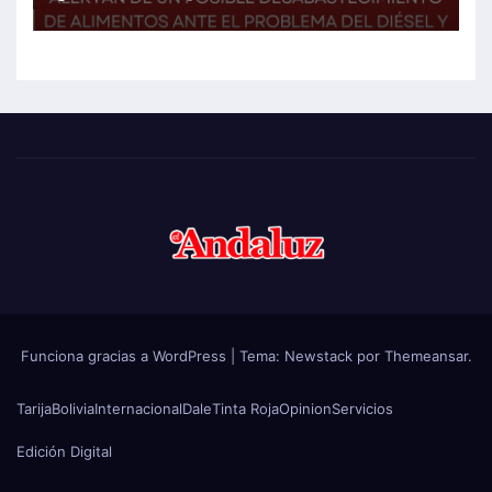
encarecimiento de insumos
agrícolas
Funciona gracias a WordPress
|
Tema:
Newstack
por
Themeansar
.
Tarija
Bolivia
Internacional
Dale
Tinta Roja
Opinion
Servicios
Edición Digital