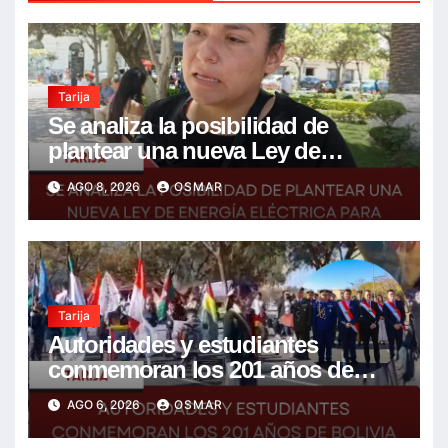
Tarija
Se analiza la posibilidad de
plantear una nueva Ley de
energía eléctrica para incluir la
AGO 8, 2026
OSMAR
tarifa solidaria
Tarija
Autoridades y estudiantes
conmemoran los 201 años de
Bolivia con la esperanza de un
AGO 6, 2026
OSMAR
mejor futuro