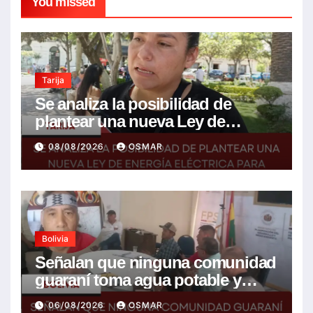
You missed
Tarija
Se analiza la posibilidad de
plantear una nueva Ley de
energía eléctrica para incluir la
08/08/2026
OSMAR
tarifa solidaria
Bolivia
Señalan que ninguna comunidad
guaraní toma agua potable y
piden realizar un Foro para
06/08/2026
OSMAR