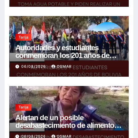
resolver la problemática
Tarija
Autoridades y estudiantes
conmemoran los 201 años de
Bolivia con la esperanza de un
06/08/2026
OSMAR
mejor futuro
Tarija
Alertan de un posible
desabastecimiento de alimentos
ante el problema del diésel y el
06/08/2026
OSMAR