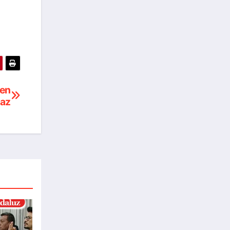
 en
Paz