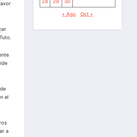
28
29
30
favor
« Ago
Oct »
cer
Tuto.
ente
side
 de
n el
ros
ar a