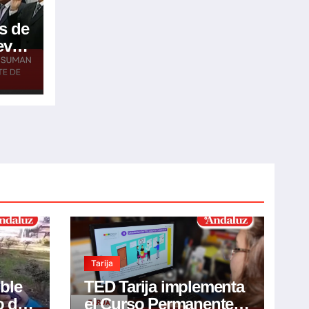
s de
eve
go
Tarija
ible
TED Tarija implementa
o de
el Curso Permanente