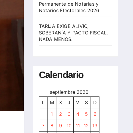
Permanente de Notarias y
Notarios Electorales 2026
TARIJA EXIGE ALIVIO,
SOBERANÍA Y PACTO FISCAL.
NADA MENOS.
Calendario
septiembre 2020
L
M
X
J
V
S
D
1
2
3
4
5
6
7
8
9
10
11
12
13