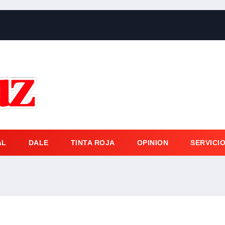
AL
DALE
TINTA ROJA
OPINION
SERVICI