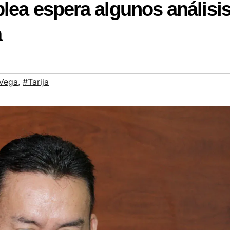
lea espera algunos análisi
a
 Vega
,
#Tarija