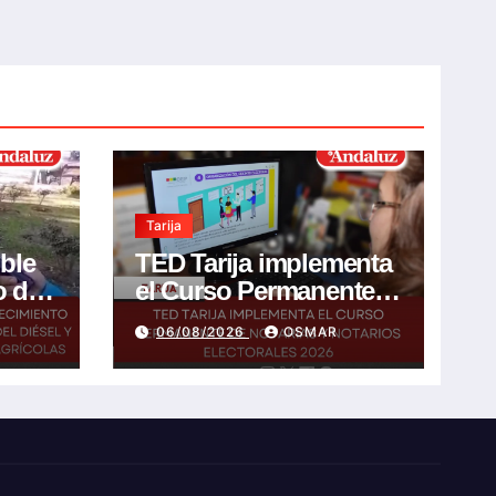
Tarija
ible
TED Tarija implementa
o de
el Curso Permanente
de Notarias y Notarios
06/08/2026
OSMAR
l y
Electorales 2026
 de
s