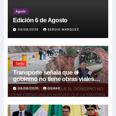
Agosto
Edición 6 de Agosto
08/08/2026
SERGIO MARQUEZ
Tarija
Transporte señala que el
gobierno no tiene obras viales
nuevas que la mayoría son de la
08/08/2026
OSMAR
anterior gestión