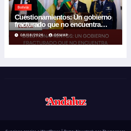
Bolivia
Cuestionamientos: Un gobierno
fracturado que no encuentra
soluciones a la crisis
08/08/2026
OSMAR