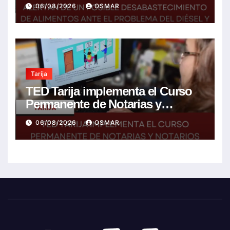
ante el problema del diésel y el
06/08/2026
OSMAR
encarecimiento de insumos
agrícolas
Tarija
TED Tarija implementa el Curso
Permanente de Notarias y
Notarios Electorales 2026
06/08/2026
OSMAR