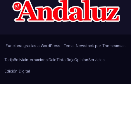
Funciona gracias a WordPress
|
Tema:
Newstack
por
Themeansar
.
Tarija
Bolivia
Internacional
Dale
Tinta Roja
Opinion
Servicios
Edición Digital