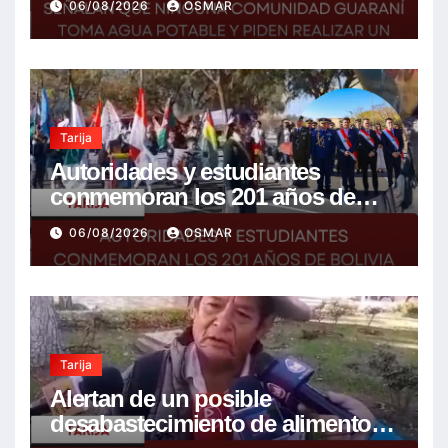
06/08/2026
OSMAR
resolver la problemática
Tarija
Autoridades y estudiantes
conmemoran los 201 años de
Bolivia con la esperanza de un
06/08/2026
OSMAR
mejor futuro
Tarija
Alertan de un posible
desabastecimiento de alimentos