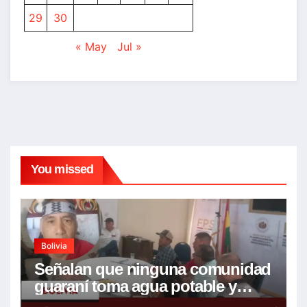
29
30
« May
Jul »
You missed
Bolivia
Señalan que ninguna comunidad
guaraní toma agua potable y
piden realizar un Foro para