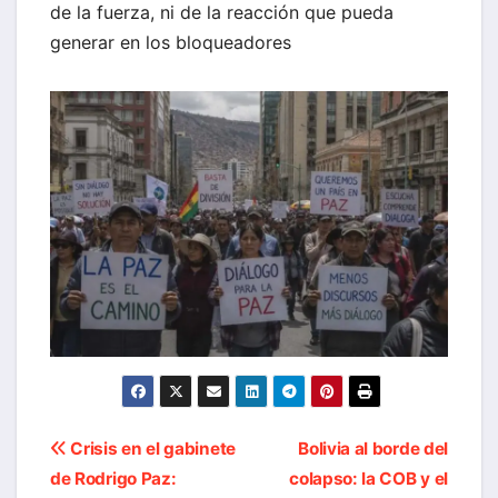
de la fuerza, ni de la reacción que pueda
generar en los bloqueadores
Navegación
Crisis en el gabinete
Bolivia al borde del
de Rodrigo Paz:
colapso: la COB y el