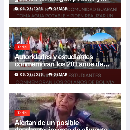
piden realizar un Foro para
06/08/2026
OSMAR
resolver la problemática
Tarija
Autoridades y estudiantes
conmemoran los 201 años de
Bolivia con la esperanza de un
06/08/2026
OSMAR
mejor futuro
Tarija
Alertan de un posible
desabastecimiento de alimentos