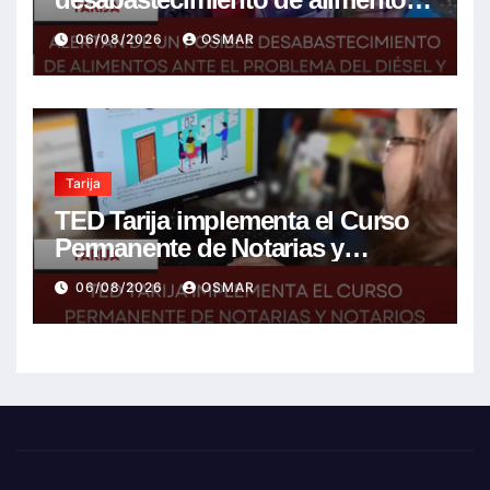
ante el problema del diésel y el
06/08/2026
OSMAR
encarecimiento de insumos
agrícolas
Tarija
TED Tarija implementa el Curso
Permanente de Notarias y
Notarios Electorales 2026
06/08/2026
OSMAR