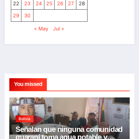
22
23
24
25
26
27
28
29
30
« May
Jul »
You missed
Bolivia
Señalan que ninguna comunidad
guaraní toma agua potable y