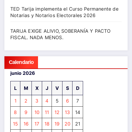
TED Tarija implementa el Curso Permanente de
Notarias y Notarios Electorales 2026
TARIJA EXIGE ALIVIO, SOBERANÍA Y PACTO
FISCAL. NADA MENOS.
Calendario
junio 2026
L
M
X
J
V
S
D
1
2
3
4
5
6
7
8
9
10
11
12
13
14
15
16
17
18
19
20
21