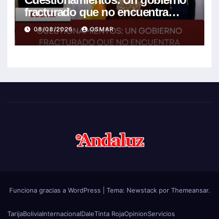
fracturado que no encuentra
soluciones a la crisis
08/08/2026
OSMAR
Funciona gracias a WordPress
|
Tema:
Newstack
por
Themeansar
.
Tarija
Bolivia
Internacional
Dale
Tinta Roja
Opinion
Servicios