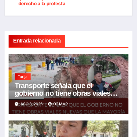
derecho a la protesta
Entrada relacionada
Tarija
Transporte señala que el
gobierno no tiene obras viales
nuevas que la mayoría son de la
AGO 8, 2026
OSMAR
anterior gestión