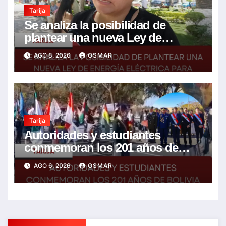
Tarija
Se analiza la posibilidad de
plantear una nueva Ley de
energía eléctrica para incluir la
AGO 8, 2026
OSMAR
tarifa solidaria
Tarija
Autoridades y estudiantes
conmemoran los 201 años de
Bolivia con la esperanza de un
AGO 6, 2026
OSMAR
mejor futuro