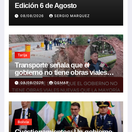
Edición 6 de Agosto
08/08/2026
SERGIO MARQUEZ
Tarija
Transporte señala que el
gobierno no tiene obras viales
nuevas que la mayoría son de la
08/08/2026
OSMAR
anterior gestión
Bolivia
Cuestionamientos: Un gobierno