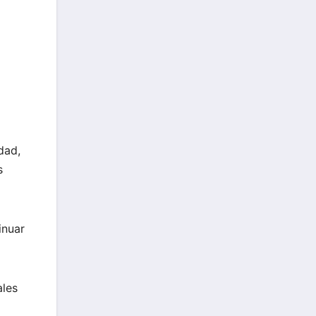
dad,
s
inuar
ales