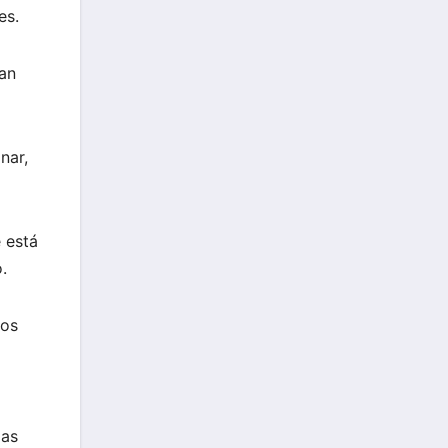
es.
dan
nar,
e está
.
pos
mas