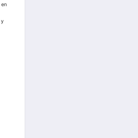
 en
o
 y