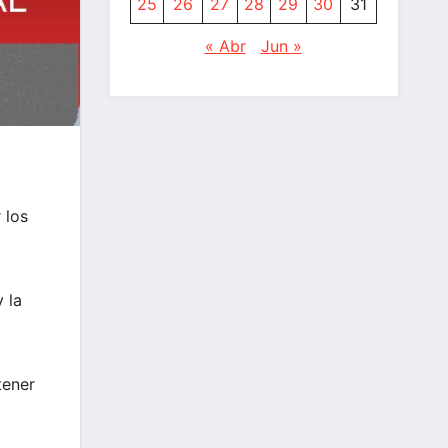
25
26
27
28
29
30
31
« Abr
Jun »
 los
 la
tener