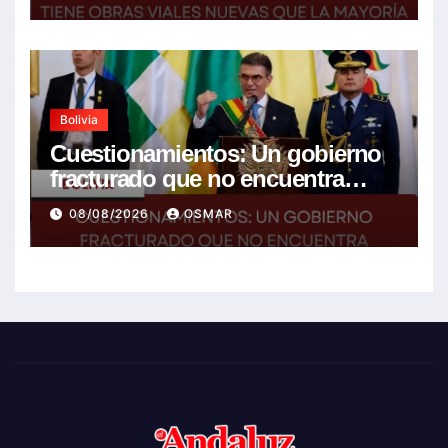
anterior gestión
Bolivia
Cuestionamientos: Un gobierno
fracturado que no encuentra
soluciones a la crisis
08/08/2026
OSMAR