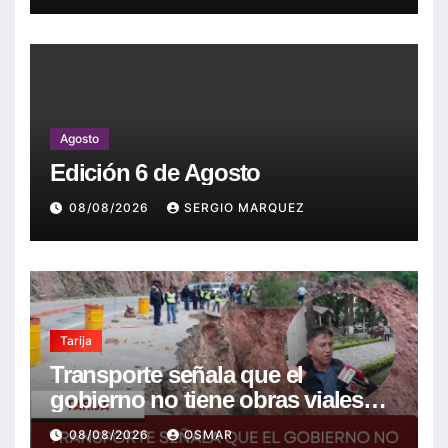
Agosto
Edición 6 de Agosto
08/08/2026
SERGIO MARQUEZ
Tarija
Transporte señala que el
gobierno no tiene obras viales
nuevas que la mayoría son de la
08/08/2026
OSMAR