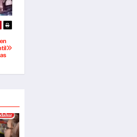
nen
til
das