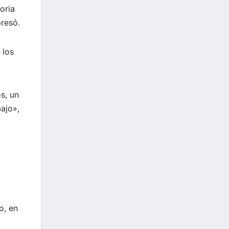
oria
presó.
 los
s, un
ajo»,
o, en