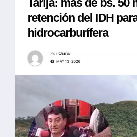
Tarija: más de bs. 50 
retención del IDH par
hidrocarburífera
Por
Osmar
MAY 13, 2026