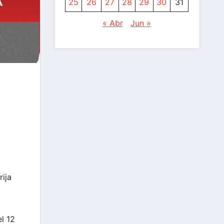
25
26
27
28
29
30
31
« Abr
Jun »
rija
l 12