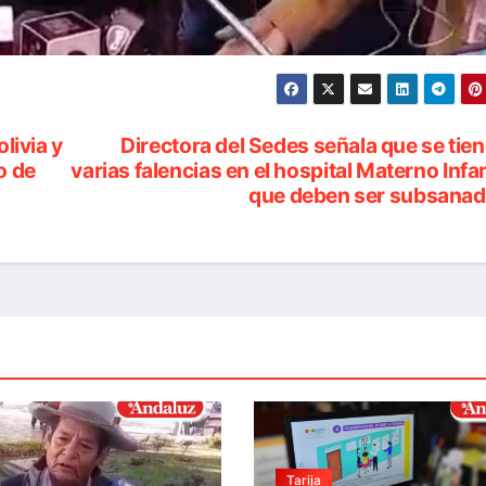
livia y
Directora del Sedes señala que se tie
o de
varias falencias en el hospital Materno Infan
que deben ser subsana
Tarija