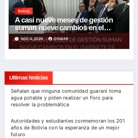
Bolivia
A casi nueve meses de gestión
suman nueve cambios en el
gabinete de Rodrigo Paz
AGO 4, 2026
OSMAR
Ultimas Noticias
Señalan que ninguna comunidad guaraní toma
agua potable y piden realizar un Foro para
resolver la problemática
Autoridades y estudiantes conmemoran los 201
años de Bolivia con la esperanza de un mejor
futuro