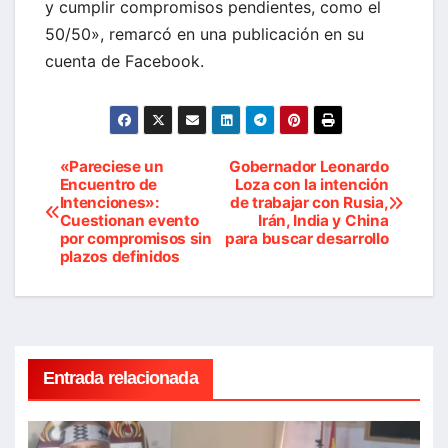
y cumplir compromisos pendientes, como el
50/50», remarcó en una publicación en su
cuenta de Facebook.
«Pareciese un
Gobernador Leonardo
Navegación
Encuentro de
Loza con la intención
Intenciones»:
de trabajar con Rusia,
de
Cuestionan evento
Irán, India y China
por compromisos sin
para buscar desarrollo
entradas
plazos definidos
Entrada relacionada