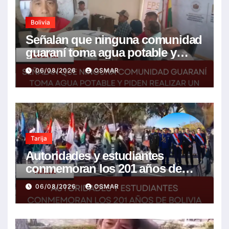
Bolivia
Señalan que ninguna comunidad
guaraní toma agua potable y
piden realizar un Foro para
06/08/2026
OSMAR
resolver la problemática
Tarija
Autoridades y estudiantes
conmemoran los 201 años de
Bolivia con la esperanza de un
06/08/2026
OSMAR
mejor futuro