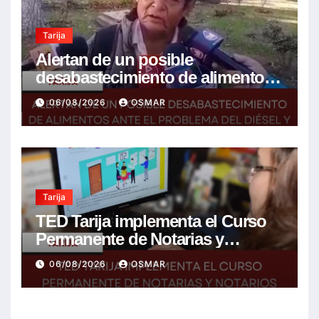
Tarija
Alertan de un posible
desabastecimiento de alimentos
ante el problema del diésel y el
06/08/2026
OSMAR
encarecimiento de insumos
agrícolas
Tarija
TED Tarija implementa el Curso
Permanente de Notarias y
Notarios Electorales 2026
06/08/2026
OSMAR