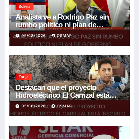
Bolivia
Analista ve a Rodrigo Paz sin
rumbo político ni plan de
gobierno
05/08/2026
OSMAR
Tarija
Destacan que el proyecto
Hidroeléctrico El Carrizal está
inscrito en el Plan de Desarrollo
05/08/2026
OSMAR
del gobierno