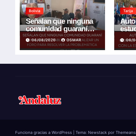
Bolivia
Tarija
Señalan que ninguna
Auto
comunidad guaraní
estu
toma agua potable y
conm
06/08/2026
OSMAR
06/
piden realizar un Foro
años 
para resolver la
espe
problemática
futu
Funciona gracias a WordPress
|
Tema:
Newstack
por
Themeans