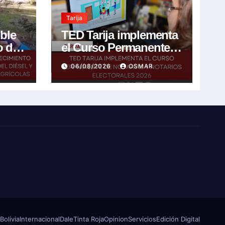
Tarija
ible
TED Tarija implementa
o de
el Curso Permanente
de Notarias y Notarios
06/08/2026
OSMAR
l y
Electorales 2026
 de
s
Bolivia
Internacional
Dale
Tinta Roja
Opinion
Servicios
Edición Digital