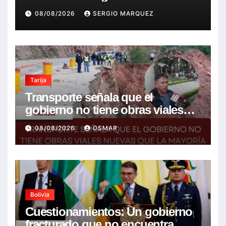
08/08/2026
SERGIO MARQUEZ
Tarija
Transporte señala que el
gobierno no tiene obras viales
nuevas que la mayoría son de la
08/08/2026
OSMAR
anterior gestión
Bolivia
Cuestionamientos: Un gobierno
fracturado que no encuentra