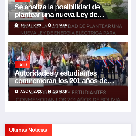
Se analiza la posibilidad de
plantear una nueva Ley de
energía eléctrica para incluir la
AGO 8, 2026
OSMAR
tarifa solidaria
Tarija
Autoridades y estudiantes
conmemoran los 201 años de
Bolivia con la esperanza de un
AGO 6, 2026
OSMAR
mejor futuro
Ultimas Noticias