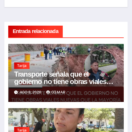
Entrada relacionada
Tarija
Transporte señala que el
gobierno no tiene obras viales
nuevas que la mayoría son de la
AGO 8, 2026
OSMAR
anterior gestión
Tarija