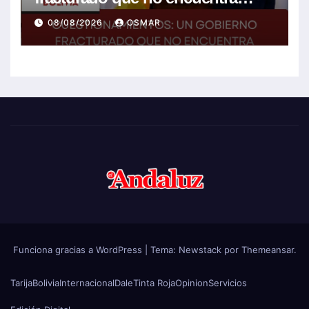
soluciones a la crisis
08/08/2026
OSMAR
Funciona gracias a WordPress
|
Tema:
Newstack
por
Themeansar
.
Tarija
Bolivia
Internacional
Dale
Tinta Roja
Opinion
Servicios