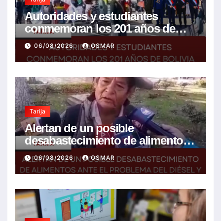
Autoridades y estudiantes
conmemoran los 201 años de
Bolivia con la esperanza de un
06/08/2026
OSMAR
mejor futuro
Tarija
Alertan de un posible
desabastecimiento de alimentos
ante el problema del diésel y el
06/08/2026
OSMAR
encarecimiento de insumos
agrícolas