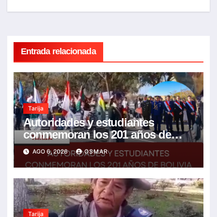
entradas
Entrada relacionada
Tarija
Autoridades y estudiantes
conmemoran los 201 años de
Bolivia con la esperanza de un
AGO 6, 2026
OSMAR
mejor futuro
Tarija