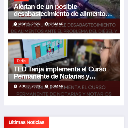
Alertan de un posible
desabastecimiento de alimentos
ante el problema del diésel y el
AGO 6, 2026
OSMAR
encarecimiento de insumos
agrícolas
Tarija
TED Tarija implementa el Curso
Permanente de Notarias y
Notarios Electorales 2026
AGO 6, 2026
OSMAR
Ultimas Noticias