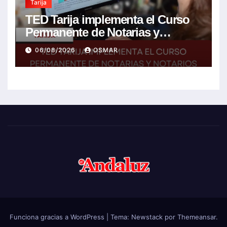
Tarija
TED Tarija implementa el Curso
Permanente de Notarias y
Notarios Electorales 2026
06/08/2026
OSMAR
Funciona gracias a WordPress
|
Tema:
Newstack
por
Themeansar
.