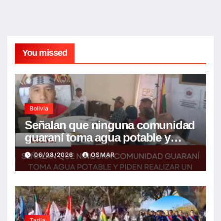
You missed
Bolivia
Señalan que ninguna comunidad
guaraní toma agua potable y
piden realizar un Foro para
06/08/2026
OSMAR
resolver la problemática
Tarija