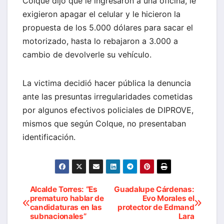
Colque dijo que le ingresaron a una oficina, le
exigieron apagar el celular y le hicieron la
propuesta de los 5.000 dólares para sacar el
motorizado, hasta lo rebajaron a 3.000 a
cambio de devolverle su vehículo.
La victima decidió hacer pública la denuncia
ante las presuntas irregularidades cometidas
por algunos efectivos policiales de DIPROVE,
mismos que según Colque, no presentaban
identificación.
Alcalde Torres: “Es
Guadalupe Cárdenas:
Navegación
prematuro hablar de
Evo Morales el
candidaturas en las
protector de Edmand
de
subnacionales”
Lara