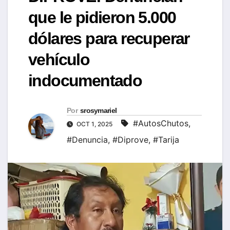
que le pidieron 5.000
dólares para recuperar
vehículo
indocumentado
Por
srosymariel
#AutosChutos
,
OCT 1, 2025
#Denuncia
,
#Diprove
,
#Tarija