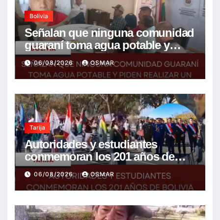
Bolivia
Señalan que ninguna comunidad
guaraní toma agua potable y
piden realizar un Foro para
06/08/2026
OSMAR
resolver la problemática
Tarija
Autoridades y estudiantes
conmemoran los 201 años de
Bolivia con la esperanza de un
06/08/2026
OSMAR
mejor futuro