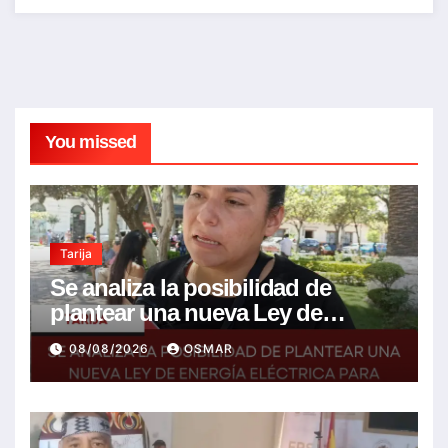
You missed
Tarija
Se analiza la posibilidad de
plantear una nueva Ley de
energía eléctrica para incluir la
08/08/2026
OSMAR
tarifa solidaria