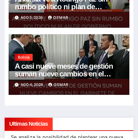
rumbo político ni plan de
gobierno
AGO 5, 2026
OSMAR
Bolivia
A casi nueve meses de gestión
suman nueve cambios en el
gabinete de Rodrigo Paz
AGO 4, 2026
OSMAR
Ultimas Noticias
Se analiza la posibilidad de plantear una nueva