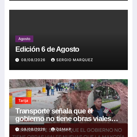
Agosto
Edición 6 de Agosto
08/08/2026
SERGIO MARQUEZ
Tarija
Transporte señala que el
gobierno no tiene obras viales
nuevas que la mayoría son de la
08/08/2026
OSMAR
anterior gestión