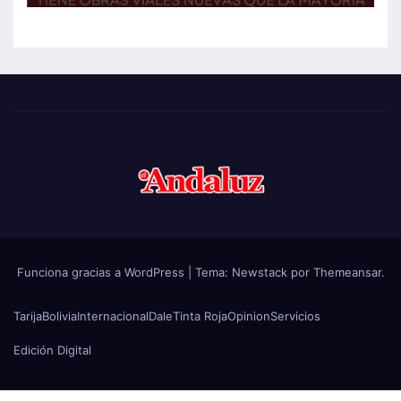
Funciona gracias a WordPress
|
Tema:
Newstack
por
Themeansar
.
Tarija
Bolivia
Internacional
Dale
Tinta Roja
Opinion
Servicios
Edición Digital