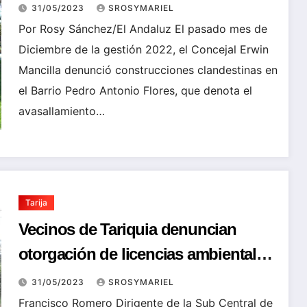
deberes
31/05/2023
SROSYMARIEL
Por Rosy Sánchez/El Andaluz El pasado mes de
Diciembre de la gestión 2022, el Concejal Erwin
Mancilla denunció construcciones clandestinas en
el Barrio Pedro Antonio Flores, que denota el
avasallamiento…
Tarija
Vecinos de Tariquia denuncian
otorgación de licencias ambientales
para ingresar a la reserva
31/05/2023
SROSYMARIEL
Francisco Romero Dirigente de la Sub Central de