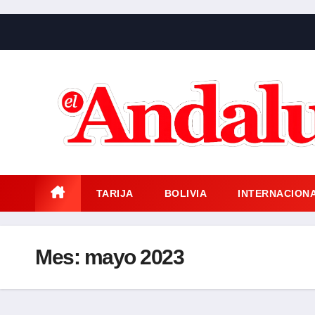
Saltar
al
contenido
TARIJA
BOLIVIA
INTERNACION
Mes:
mayo 2023