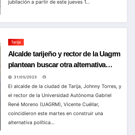
jubilación a partir de este jueves 1…
Tarija
Alcalde tarijeño y rector de la Uagrm
plantean buscar otra alternativa
política para superar la crisis en
31/05/2023
Bolivia
El alcalde de la ciudad de Tarija, Johnny Torres, y
el rector de la Universidad Autónoma Gabriel
René Moreno (UAGRM), Vicente Cuéllar,
coincidieron este martes en construir una
alternativa política…