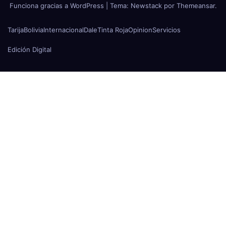
Funciona gracias a WordPress
|
Tema:
Newstack
por
Themeansar
.
Tarija
Bolivia
Internacional
Dale
Tinta Roja
Opinion
Servicios
Edición Digital