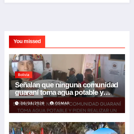
You missed
Bolivia
Señalan que ninguna comunidad
guaraní toma agua potable y
piden realizar un Foro para
06/08/2026
OSMAR
resolver la problemática