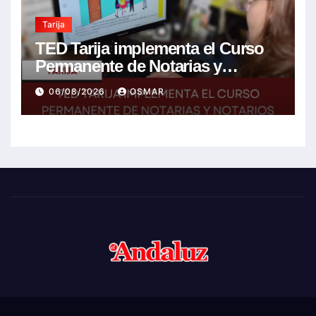
Tarija
TED Tarija implementa el Curso
Permanente de Notarias y
Notarios Electorales 2026
06/08/2026
OSMAR