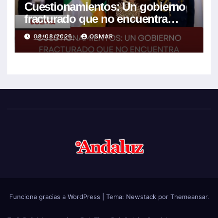
Cuestionamientos: Un gobierno
fracturado que no encuentra
soluciones a la crisis
08/08/2026
OSMAR
Funciona gracias a WordPress
|
Tema:
Newstack
por
Themeansar
.