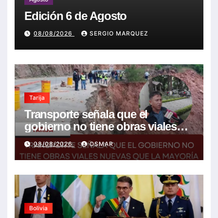
Edición 6 de Agosto
08/08/2026
SERGIO MARQUEZ
Tarija
Transporte señala que el
gobierno no tiene obras viales
nuevas que la mayoría son de la
08/08/2026
OSMAR
anterior gestión
Bolivia