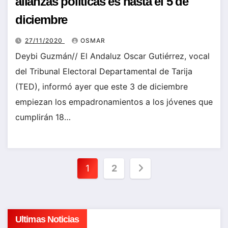
alianzas políticas es hasta el 5 de
diciembre
27/11/2020
OSMAR
Deybi Guzmán// El Andaluz Oscar Gutiérrez, vocal
del Tribunal Electoral Departamental de Tarija
(TED), informó ayer que este 3 de diciembre
empiezan los empadronamientos a los jóvenes que
cumplirán 18…
Paginación
1
2
de
entradas
Ultimas Noticias