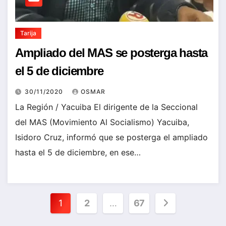
Tarija
Ampliado del MAS se posterga hasta
el 5 de diciembre
30/11/2020
OSMAR
La Región / Yacuiba El dirigente de la Seccional
del MAS (Movimiento Al Socialismo) Yacuiba,
Isidoro Cruz, informó que se posterga el ampliado
hasta el 5 de diciembre, en ese…
Paginación
1
2
…
67
de