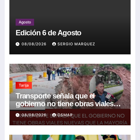
Agosto
Edición 6 de Agosto
08/08/2026
SERGIO MARQUEZ
Tarija
Transporte señala que el
gobierno no tiene obras viales
nuevas que la mayoría son de la
08/08/2026
OSMAR
anterior gestión