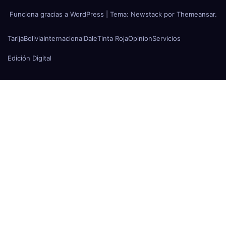
Funciona gracias a WordPress
|
Tema:
Newstack
por
Themeansar
.
Tarija
Bolivia
Internacional
Dale
Tinta Roja
Opinion
Servicios
Edición Digital