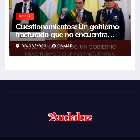
Bolivia
Cuestionamientos: Un gobierno
fracturado que no encuentra
soluciones a la crisis
08/08/2026
OSMAR