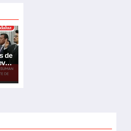
s de
eve
go