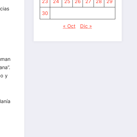
23
24
25
26
27
28
29
cias
30
« Oct
Dic »
suman
ana”.
to y
danía