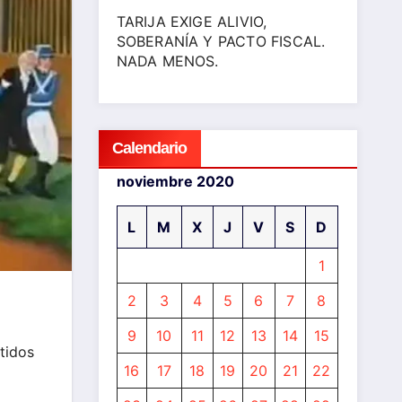
TARIJA EXIGE ALIVIO,
SOBERANÍA Y PACTO FISCAL.
NADA MENOS.
Calendario
noviembre 2020
L
M
X
J
V
S
D
1
2
3
4
5
6
7
8
9
10
11
12
13
14
15
tidos
16
17
18
19
20
21
22