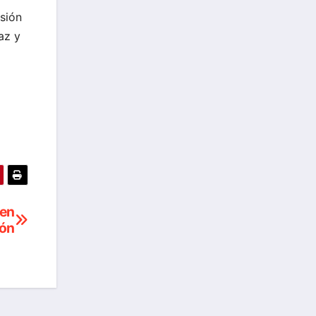
nsión
az y
 en
rón