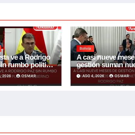
Bolivia
sta ve a Rodrigo
A casi nueve mese
in rumbo político
gestión suman nu
an de gobierno
cambios en el
, 2026
OSMAR
AGO 4, 2026
OSMAR
gabinete de Rodri
Paz