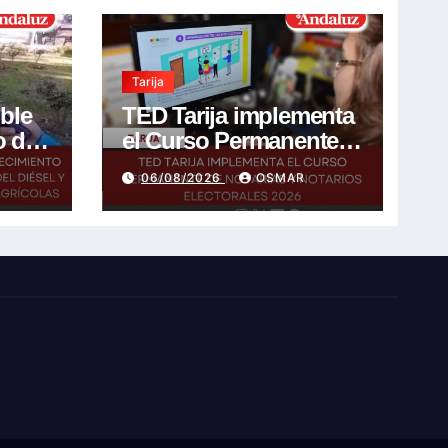
Tarija
ible
TED Tarija implementa
o de
el Curso Permanente
de Notarias y Notarios
06/08/2026
OSMAR
l y
Electorales 2026
 de
s