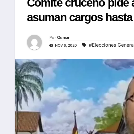
Comité cruceño pide a
asuman cargos hasta 
Por
Osmar
#Elecciones Genera
NOV 6, 2020