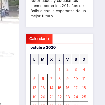
Autoridades y estudiantes
conmemoran los 201 años de
Bolivia con la esperanza de un
mejor futuro
Calendario
octubre 2020
L
M
X
J
V
S
D
1
2
3
4
5
6
7
8
9
10
11
n
12
13
14
15
16
17
18
19
20
21
22
23
24
25
e