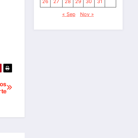
26
27
28
29
30
31
« Sep
Nov »
ros
rte