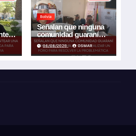
Bolivia
Señalan que ninguna
ntear
comunidad guaraní
toma agua potable y
06/08/2026
OSMAR
ara
piden realizar un Foro
idaria
para resolver la
problemática