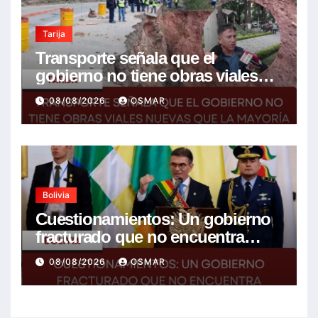
Tarija
Transporte señala que el
gobierno no tiene obras viales
nuevas que la mayoría son de la
08/08/2026
OSMAR
anterior gestión
Bolivia
Cuestionamientos: Un gobierno
fracturado que no encuentra
soluciones a la crisis
08/08/2026
OSMAR