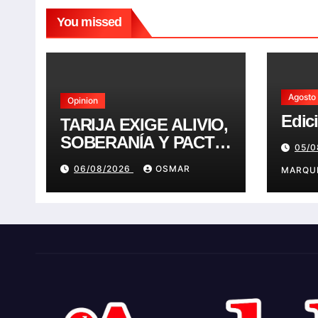
You missed
Agosto
Opinion
Edic
TARIJA EXIGE ALIVIO,
SOBERANÍA Y PACTO
05/
FISCAL. NADA
06/08/2026
OSMAR
MARQU
MENOS.