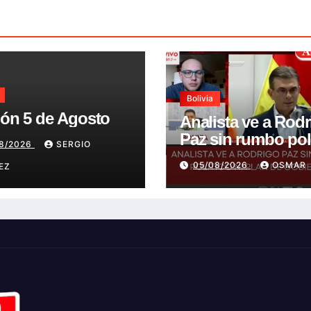
Bolivia
ión 5 de Agosto
Analista ve a Rod
Paz sin rumbo pol
08/2026
SERGIO
ni plan de gobier
05/08/2026
OSMAR
EZ