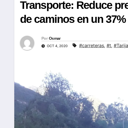
Transporte: Reduce pr
de caminos en un 37%
Por
Osmar
#carreteras
,
#t
,
#Tarij
OCT 4, 2020