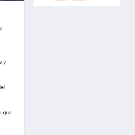
el
s y
del
o que