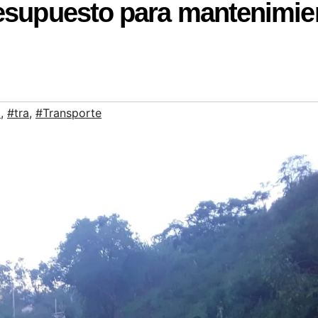
esupuesto para mantenimie
a
,
#tra
,
#Transporte