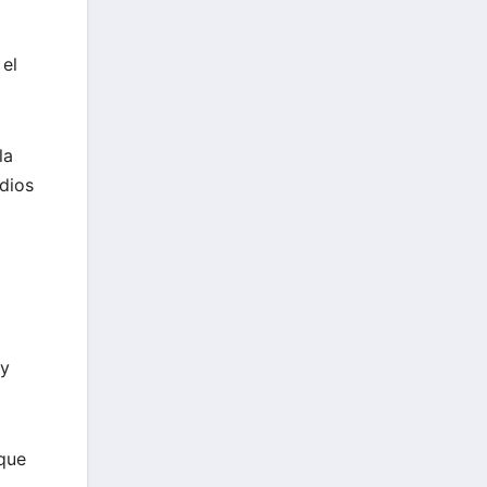
 el
la
dios
 y
 que