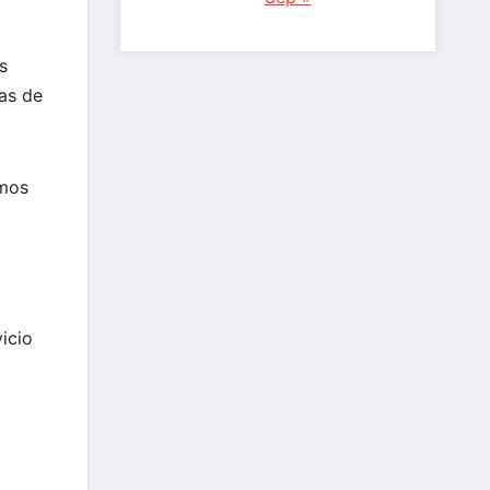
s
nas de
amos
icio