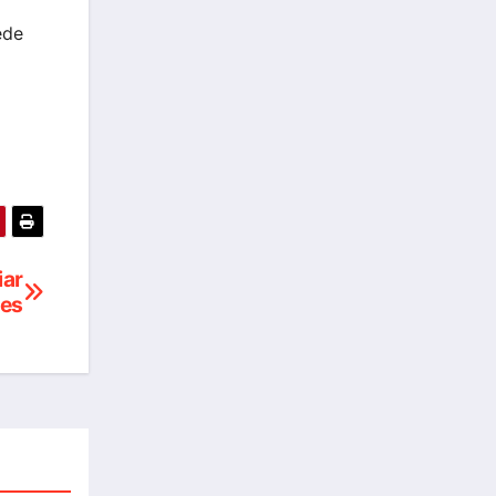
ede
iar
des