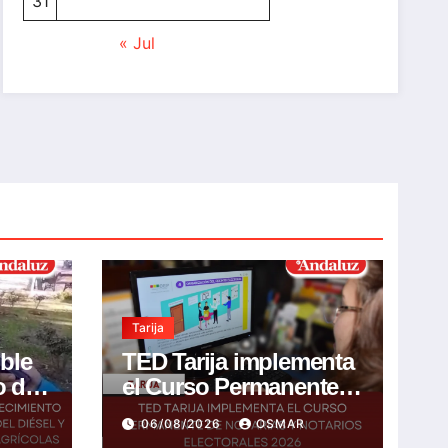
31
« Jul
Tarija
ible
TED Tarija implementa
o de
el Curso Permanente
de Notarias y Notarios
06/08/2026
OSMAR
l y
Electorales 2026