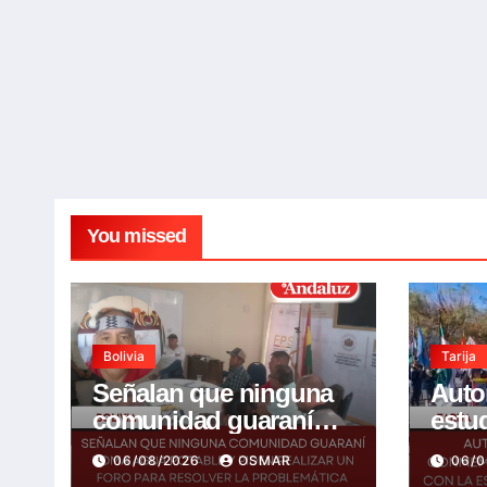
You missed
Bolivia
Tarija
Señalan que ninguna
Auto
comunidad guaraní
estu
toma agua potable y
conm
06/08/2026
OSMAR
06/
piden realizar un Foro
años 