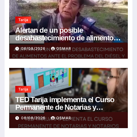
Tarija
Alertan de un posible
desabastecimiento de alimentos
ante el problema del diésel y el
06/08/2026
OSMAR
encarecimiento de insumos
agrícolas
Tarija
TED Tarija implementa el Curso
Permanente de Notarias y
Notarios Electorales 2026
06/08/2026
OSMAR