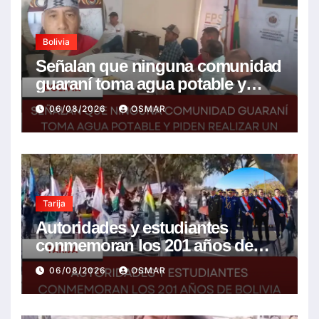
Bolivia
Señalan que ninguna comunidad
guaraní toma agua potable y
piden realizar un Foro para
06/08/2026
OSMAR
resolver la problemática
Tarija
Autoridades y estudiantes
conmemoran los 201 años de
Bolivia con la esperanza de un
06/08/2026
OSMAR
mejor futuro