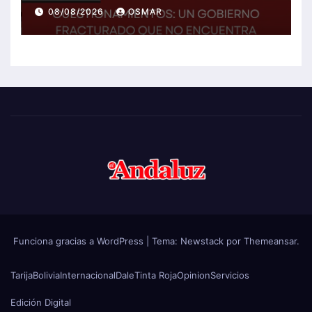
soluciones a la crisis
08/08/2026
OSMAR
Funciona gracias a WordPress
|
Tema:
Newstack
por
Themeansar
.
Tarija
Bolivia
Internacional
Dale
Tinta Roja
Opinion
Servicios
Edición Digital