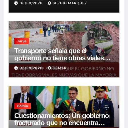
08/08/2026
SERGIO MARQUEZ
Tarija
Transporte señala que el
gobierno no tiene obras viales
nuevas que la mayoría son de la
08/08/2026
OSMAR
anterior gestión
Bolivia
Cuestionamientos: Un gobierno
fracturado que no encuentra