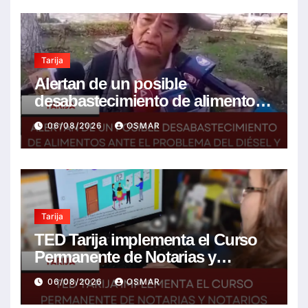
Tarija
Alertan de un posible
desabastecimiento de alimentos
ante el problema del diésel y el
06/08/2026
OSMAR
encarecimiento de insumos
agrícolas
Tarija
TED Tarija implementa el Curso
Permanente de Notarias y
Notarios Electorales 2026
06/08/2026
OSMAR