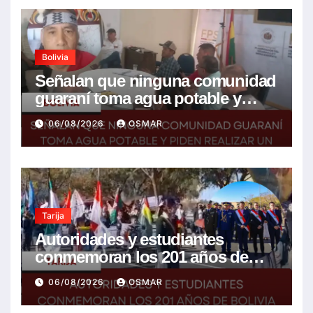
Bolivia
Señalan que ninguna comunidad
guaraní toma agua potable y
piden realizar un Foro para
06/08/2026
OSMAR
resolver la problemática
Tarija
Autoridades y estudiantes
conmemoran los 201 años de
Bolivia con la esperanza de un
06/08/2026
OSMAR
mejor futuro