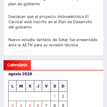
plan de gobierno
Destacan que el proyecto Hidroeléctrico El
Carrizal está inscrito en el Plan de Desarrollo
del gobierno
Nuevo estudio tarifario de Setar fue presentado
ante la AETN para su revisión técnica
Calendario
agosto 2026
L
M
X
J
V
S
D
1
2
3
4
5
6
7
8
9