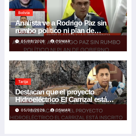
Bolivia
Analista ve a Rodrigo Paz sin
rumbo político ni plan de
gobierno
05/08/2026
OSMAR
Tarija
Destacan que el proyecto
Hidroeléctrico El Carrizal está
inscrito en el Plan de Desarrollo
05/08/2026
OSMAR
del gobierno