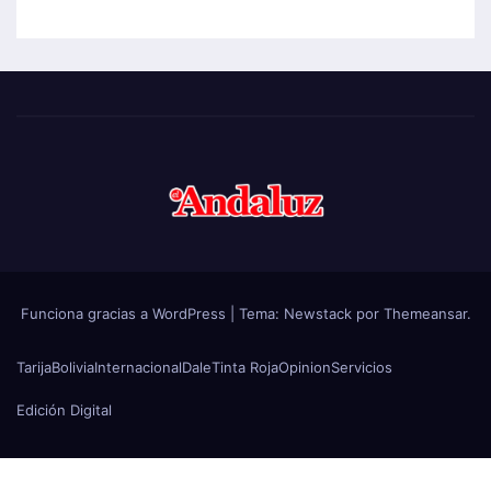
Funciona gracias a WordPress
|
Tema:
Newstack
por
Themeansar
.
Tarija
Bolivia
Internacional
Dale
Tinta Roja
Opinion
Servicios
Edición Digital