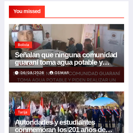
You missed
Bolivia
Señalan que ninguna comunidad
guaraní toma agua potable y
piden realizar un Foro para
06/08/2026
OSMAR
resolver la problemática
Tarija
Autoridades y estudiantes
conmemoran los 201 años de