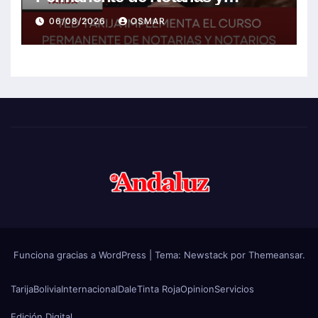
Notarios Electorales 2026
06/08/2026
OSMAR
Funciona gracias a WordPress
|
Tema:
Newstack
por
Themeansar
.
Tarija
Bolivia
Internacional
Dale
Tinta Roja
Opinion
Servicios
Edición Digital