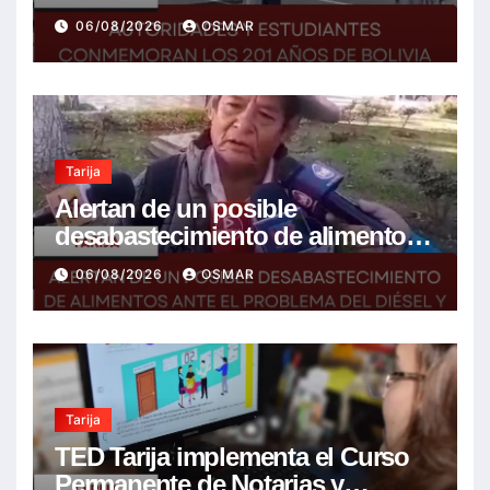
Bolivia con la esperanza de un
06/08/2026
OSMAR
mejor futuro
Tarija
Alertan de un posible
desabastecimiento de alimentos
ante el problema del diésel y el
06/08/2026
OSMAR
encarecimiento de insumos
agrícolas
Tarija
TED Tarija implementa el Curso
Permanente de Notarias y