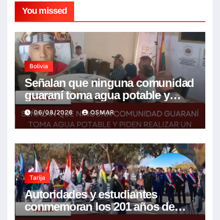
You missed
Bolivia
Señalan que ninguna comunidad
guaraní toma agua potable y
piden realizar un Foro para
06/08/2026
OSMAR
resolver la problemática
Tarija
Autoridades y estudiantes
conmemoran los 201 años de
Bolivia con la esperanza de un