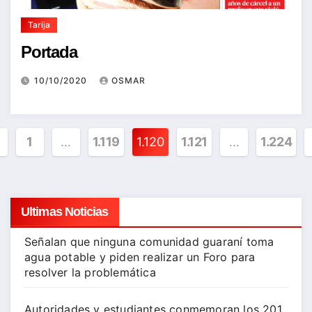
Tarija
Portada
10/10/2020
OSMAR
ginación
1
…
1.119
1.120
1.121
…
1.224
tradas
Ultimas Noticias
Señalan que ninguna comunidad guaraní toma
agua potable y piden realizar un Foro para
resolver la problemática
Autoridades y estudiantes conmemoran los 201