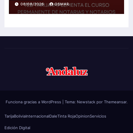
Notarios Electorales 2026
06/08/2026
OSMAR
Funciona gracias a WordPress
|
Tema:
Newstack
por
Themeansar
.
Tarija
Bolivia
Internacional
Dale
Tinta Roja
Opinion
Servicios
Edición Digital