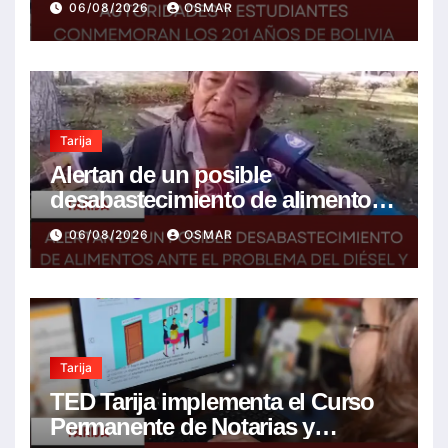
06/08/2026
OSMAR
mejor futuro
Tarija
Alertan de un posible
desabastecimiento de alimentos
ante el problema del diésel y el
06/08/2026
OSMAR
encarecimiento de insumos
agrícolas
Tarija
TED Tarija implementa el Curso
Permanente de Notarias y