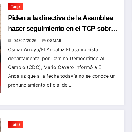
Tarija
Piden a la directiva de la Asamblea
hacer seguimiento en el TCP sobre
la Ley para la reducción de
04/07/2026
OSMAR
asambleístas
Osmar Arroyo/El Andaluz El asambleísta
departamental por Camino Democrático al
Cambio (CDC), Mario Cavero informó a El
Andaluz que a la fecha todavía no se conoce un
pronunciamiento oficial del…
Tarija