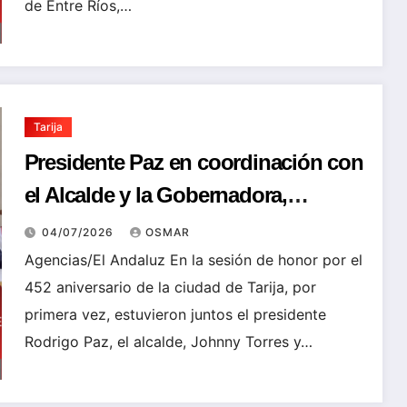
de Entre Ríos,…
Tarija
Presidente Paz en coordinación con
el Alcalde y la Gobernadora,
compromete 1.600 millones de Bs.
04/07/2026
OSMAR
de inversión conjunta para Tarija
Agencias/El Andaluz En la sesión de honor por el
452 aniversario de la ciudad de Tarija, por
primera vez, estuvieron juntos el presidente
Rodrigo Paz, el alcalde, Johnny Torres y…