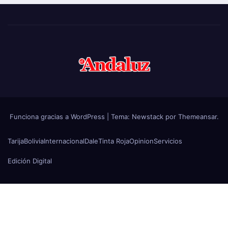
Funciona gracias a WordPress
|
Tema:
Newstack
por
Themeansar
.
Tarija
Bolivia
Internacional
Dale
Tinta Roja
Opinion
Servicios
Edición Digital