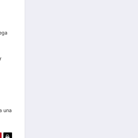
rega
r
a una