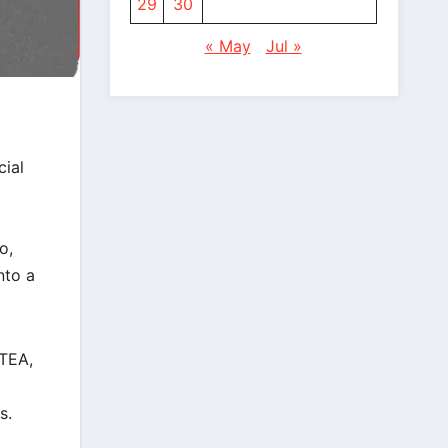
29
30
« May
Jul »
cial
o,
nto a
PTEA,
s.