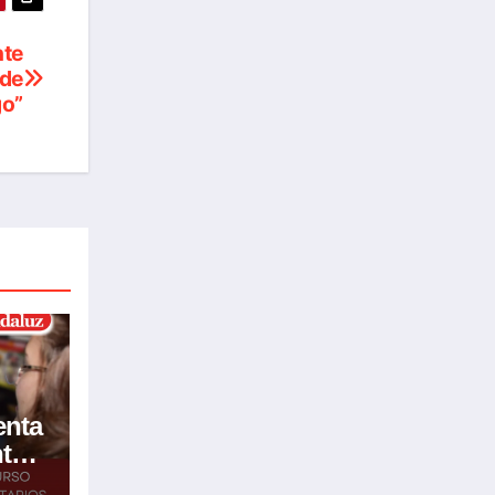
nte
 de
go”
enta
te
rios