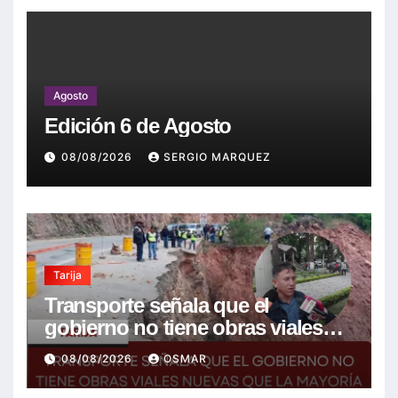
Agosto
Edición 6 de Agosto
08/08/2026
SERGIO MARQUEZ
Tarija
Transporte señala que el
gobierno no tiene obras viales
nuevas que la mayoría son de la
08/08/2026
OSMAR
anterior gestión