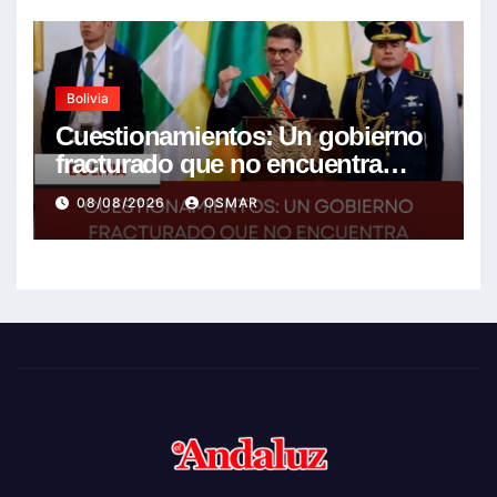
Bolivia
Cuestionamientos: Un gobierno
fracturado que no encuentra
soluciones a la crisis
08/08/2026
OSMAR